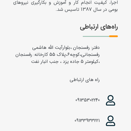
اجرا، کیفیت انجام کار و آموزش و بکارگیری نیروهای
بومی در سال 1387 تاسیس شد.
راه‌های ارتباطی
دفتر: رفسنجان ،بلوارآیت الله هاشمی
رفسنجانی،کوچه6،پلاک 55 کارخانه: رفسنجان
،کیلومتر 5 جاده یزد ، جنب انبار نفت
راه های ارتباطی
09135302240
09133933221