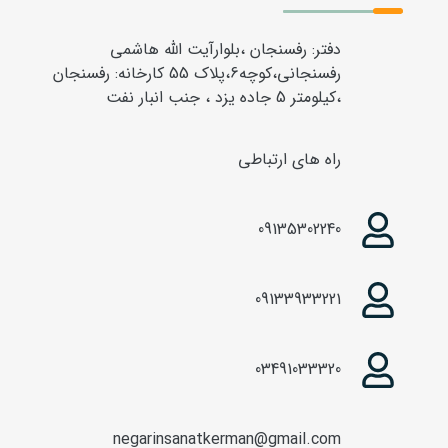
دفتر: رفسنجان ،بلوارآیت الله هاشمی
رفسنجانی،کوچه6،پلاک 55 کارخانه: رفسنجان
،کیلومتر 5 جاده یزد ، جنب انبار نفت
راه های ارتباطی
09135302240
09133933221
03491033320
negarinsanatkerman@gmail.com